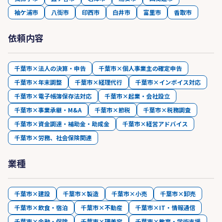
袖ケ浦市
八街市
印西市
白井市
富里市
香取市
依頼内容
千葉市×法人の決算・申告
千葉市×個人事業主の確定申告
千葉市×年末調整
千葉市×経理代行
千葉市×インボイス対応
千葉市×電子帳簿保存法対応
千葉市×起業・会社設立
千葉市×事業承継・M&A
千葉市×節税
千葉市×税務調査
千葉市×資金調達・補助金・助成金
千葉市×経営アドバイス
千葉市×労務、社会保険関連
業種
千葉市×建設
千葉市×製造
千葉市×小売
千葉市×卸売
千葉市×飲食・宿泊
千葉市×不動産
千葉市×IT・情報通信
千葉市×金融・保険
千葉市×理美容
千葉市×教育・学術支援