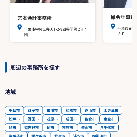
岸会計事務
宮本会計事務所
千葉市花見
千葉市中央区弁天1-2-8四谷学院ビル4
３Ｆ
階
周辺の事務所を探す
地域
千葉市
銚子市
市川市
船橋市
館山市
木更津市
松戸市
野田市
茂原市
成田市
佐倉市
東金市
旭市
習志野市
柏市
市原市
流山市
八千代市
我孫子市
鎌ケ谷市
君津市
浦安市
四街道市