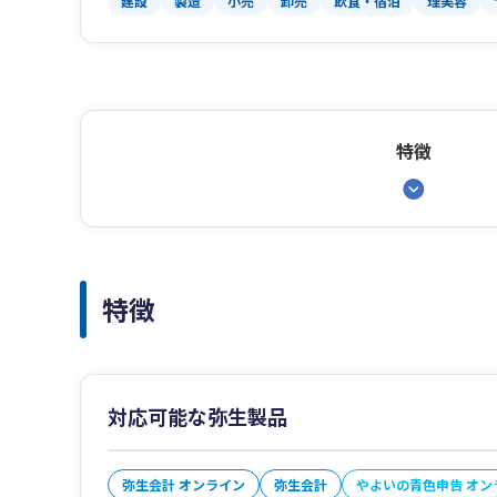
建設
製造
小売
卸売
飲食・宿泊
理美容
特徴
特徴
対応可能な弥生製品
弥生会計 オンライン
弥生会計
やよいの青色申告 オン