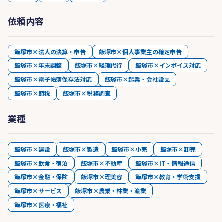
依頼内容
飯塚市×法人の決算・申告
飯塚市×個人事業主の確定申告
飯塚市×年末調整
飯塚市×経理代行
飯塚市×インボイス対応
飯塚市×電子帳簿保存法対応
飯塚市×起業・会社設立
飯塚市×節税
飯塚市×税務調査
業種
飯塚市×建設
飯塚市×製造
飯塚市×小売
飯塚市×卸売
飯塚市×飲食・宿泊
飯塚市×不動産
飯塚市×IT・情報通信
飯塚市×金融・保険
飯塚市×理美容
飯塚市×教育・学術支援
飯塚市×サービス
飯塚市×農業・林業・漁業
飯塚市×医療・福祉