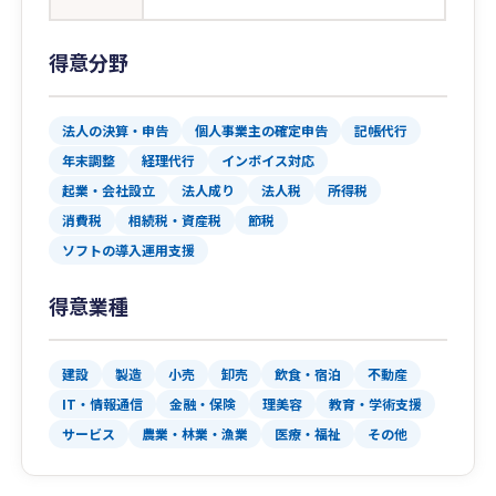
得意分野
法人の決算・申告
個人事業主の確定申告
記帳代行
年末調整
経理代行
インボイス対応
起業・会社設立
法人成り
法人税
所得税
消費税
相続税・資産税
節税
ソフトの導入運用支援
得意業種
建設
製造
小売
卸売
飲食・宿泊
不動産
IT・情報通信
金融・保険
理美容
教育・学術支援
サービス
農業・林業・漁業
医療・福祉
その他