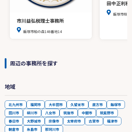
田中正利税
飯塚市枝国
市川益弘税理士事務所
飯塚市柏の森146番地14
周辺の事務所を探す
地域
北九州市
福岡市
大牟田市
久留米市
直方市
飯塚市
田川市
柳川市
八女市
筑後市
中間市
筑紫野市
春日市
大野城市
宗像市
太宰府市
古賀市
福津市
朝倉市
糸島市
那珂川市