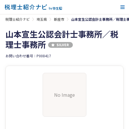
メ
税理士紹介ナビ
埼玉県
新座市
山本宣生公認会計士事務所／税理士
山本宣生公認会計士事務所／税
理士事務所
お問い合わせ番号：P008417
No Image