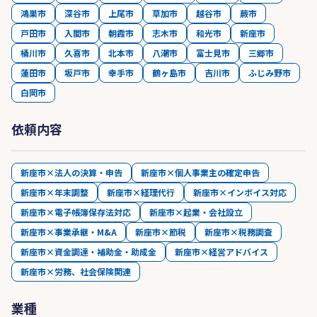
鴻巣市
深谷市
上尾市
草加市
越谷市
蕨市
戸田市
入間市
朝霞市
志木市
和光市
新座市
桶川市
久喜市
北本市
八潮市
富士見市
三郷市
蓮田市
坂戸市
幸手市
鶴ヶ島市
吉川市
ふじみ野市
白岡市
依頼内容
新座市×法人の決算・申告
新座市×個人事業主の確定申告
新座市×年末調整
新座市×経理代行
新座市×インボイス対応
新座市×電子帳簿保存法対応
新座市×起業・会社設立
新座市×事業承継・M&A
新座市×節税
新座市×税務調査
新座市×資金調達・補助金・助成金
新座市×経営アドバイス
新座市×労務、社会保険関連
業種