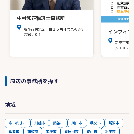
中村和正税理士事務所
新座市東北２丁目２６番４号第参みず
インフィニ
ほ館２０１
新座市東北
ン１０２
周辺の事務所を探す
地域
さいたま市
川越市
熊谷市
川口市
秩父市
所沢市
飯能市
加須市
本庄市
春日部市
狭山市
羽生市