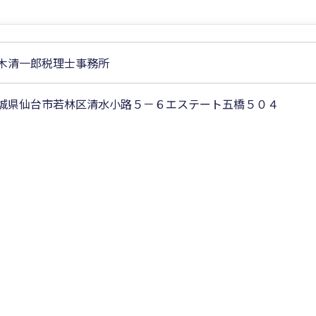
木清一郎税理士事務所
城県仙台市若林区清水小路５－６エステート五橋５０４