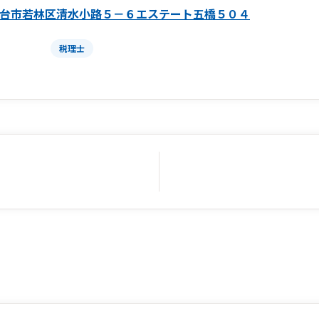
台市若林区清水小路５－６エステート五橋５０４
税理士