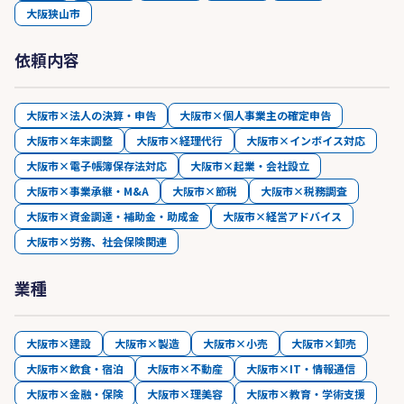
大阪狭山市
依頼内容
大阪市×法人の決算・申告
大阪市×個人事業主の確定申告
大阪市×年末調整
大阪市×経理代行
大阪市×インボイス対応
大阪市×電子帳簿保存法対応
大阪市×起業・会社設立
大阪市×事業承継・M&A
大阪市×節税
大阪市×税務調査
大阪市×資金調達・補助金・助成金
大阪市×経営アドバイス
大阪市×労務、社会保険関連
業種
大阪市×建設
大阪市×製造
大阪市×小売
大阪市×卸売
大阪市×飲食・宿泊
大阪市×不動産
大阪市×IT・情報通信
大阪市×金融・保険
大阪市×理美容
大阪市×教育・学術支援