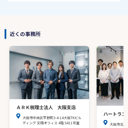
近くの事務所
ＡＲＫ税理士法人 大阪支店
ハートラン
大阪市中央区平野町3-4-14大阪TKビル
ディング 天翔オフィス 4階 S411号室
大阪市北区