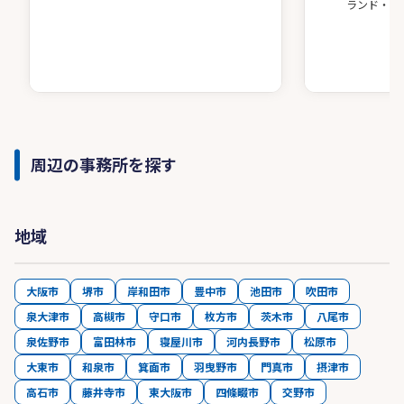
ランド・ア
周辺の事務所を探す
地域
大阪市
堺市
岸和田市
豊中市
池田市
吹田市
泉大津市
高槻市
守口市
枚方市
茨木市
八尾市
泉佐野市
富田林市
寝屋川市
河内長野市
松原市
大東市
和泉市
箕面市
羽曳野市
門真市
摂津市
高石市
藤井寺市
東大阪市
四條畷市
交野市