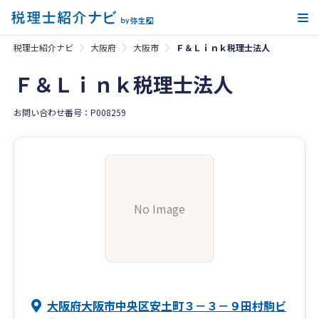
メ
税理士紹介ナビ
大阪府
大阪市
Ｆ＆Ｌｉｎｋ税理士法人
Ｆ＆Ｌｉｎｋ税理士法人
お問い合わせ番号：P008259
No Image
大阪府大阪市中央区安土町３－３－９田村駒ビ