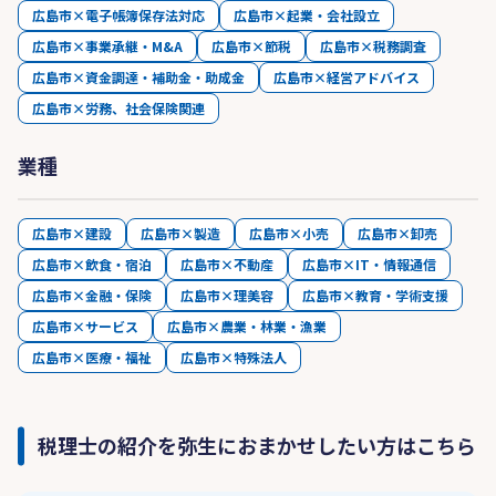
広島市×電子帳簿保存法対応
広島市×起業・会社設立
広島市×事業承継・M&A
広島市×節税
広島市×税務調査
広島市×資金調達・補助金・助成金
広島市×経営アドバイス
広島市×労務、社会保険関連
業種
広島市×建設
広島市×製造
広島市×小売
広島市×卸売
広島市×飲食・宿泊
広島市×不動産
広島市×IT・情報通信
広島市×金融・保険
広島市×理美容
広島市×教育・学術支援
広島市×サービス
広島市×農業・林業・漁業
広島市×医療・福祉
広島市×特殊法人
税理士の紹介を弥生におまかせしたい方はこちら