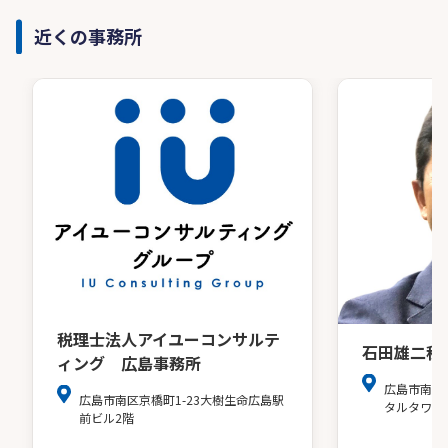
近くの事務所
税理士法人アイユーコンサルテ
石田雄二税
ィング 広島事務所
広島市南区
広島市南区京橋町1-23大樹生命広島駅
タルタワー
前ビル2階