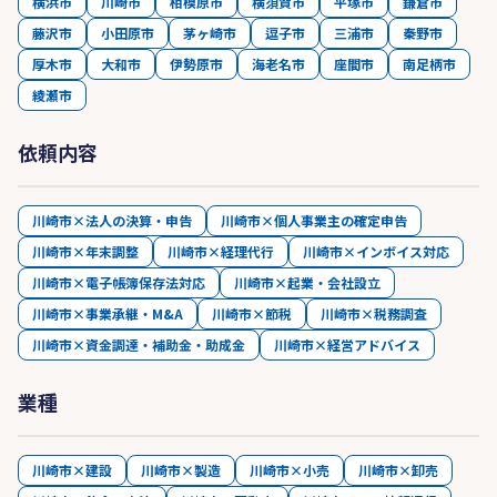
横浜市
川崎市
相模原市
横須賀市
平塚市
鎌倉市
藤沢市
小田原市
茅ヶ崎市
逗子市
三浦市
秦野市
厚木市
大和市
伊勢原市
海老名市
座間市
南足柄市
綾瀬市
依頼内容
川崎市×法人の決算・申告
川崎市×個人事業主の確定申告
川崎市×年末調整
川崎市×経理代行
川崎市×インボイス対応
川崎市×電子帳簿保存法対応
川崎市×起業・会社設立
川崎市×事業承継・M&A
川崎市×節税
川崎市×税務調査
川崎市×資金調達・補助金・助成金
川崎市×経営アドバイス
業種
川崎市×建設
川崎市×製造
川崎市×小売
川崎市×卸売