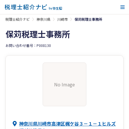
メ
税理士紹介ナビ
神奈川県
川崎市
保苅税理士事務所
保苅税理士事務所
お問い合わせ番号：P008130
No Image
神奈川県川崎市高津区梶ケ谷３－１－１ヒルズ