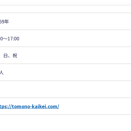
69年
00〜17:00
、日、祝
5人
tps://tomono-kaikei.com/