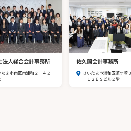
士法人総合会計事務所
佐久間会計事務所
いたま市南区南浦和２－４２－
さいたま市浦和区瀬ケ崎
２
－１２ＥＳビル２階