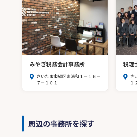
みやぎ税務会計事務所
税理
さいたま市緑区東浦和１－１６－
さ
７－１０１
１
周辺の事務所を探す