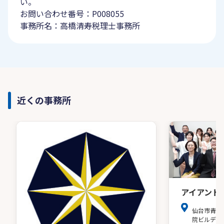
い。
お問い合わせ番号：P008055
事務所名：高橋清寿税理士事務所
近くの事務所
アイアンド
仙台市青葉
院ビルディ