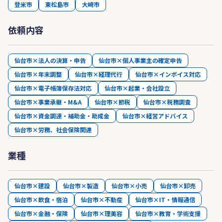
登米市
東松島市
大崎市
依頼内容
仙台市×法人の決算・申告
仙台市×個人事業主の確定申告
仙台市×年末調整
仙台市×経理代行
仙台市×インボイス対応
仙台市×電子帳簿保存法対応
仙台市×起業・会社設立
仙台市×事業承継・M&A
仙台市×節税
仙台市×税務調査
仙台市×資金調達・補助金・助成金
仙台市×経営アドバイス
仙台市×労務、社会保険関連
業種
仙台市×建設
仙台市×製造
仙台市×小売
仙台市×卸売
仙台市×飲食・宿泊
仙台市×不動産
仙台市×IT・情報通信
仙台市×金融・保険
仙台市×理美容
仙台市×教育・学術支援