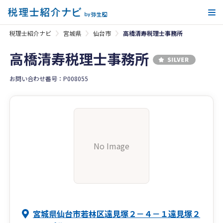
メ
税理士紹介ナビ
宮城県
仙台市
高橋清寿税理士事務所
高橋清寿税理士事務所
お問い合わせ番号：P008055
No Image
宮城県仙台市若林区遠見塚２－４－１遠見塚２