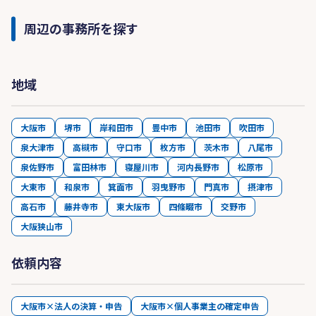
周辺の事務所を探す
地域
大阪市
堺市
岸和田市
豊中市
池田市
吹田市
泉大津市
高槻市
守口市
枚方市
茨木市
八尾市
泉佐野市
富田林市
寝屋川市
河内長野市
松原市
大東市
和泉市
箕面市
羽曳野市
門真市
摂津市
高石市
藤井寺市
東大阪市
四條畷市
交野市
大阪狭山市
依頼内容
大阪市×法人の決算・申告
大阪市×個人事業主の確定申告