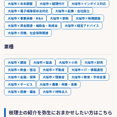
大阪市×年末調整
大阪市×経理代行
大阪市×インボイス対応
大阪市×電子帳簿保存法対応
大阪市×起業・会社設立
大阪市×事業承継・M&A
大阪市×節税
大阪市×税務調査
大阪市×資金調達・補助金・助成金
大阪市×経営アドバイス
大阪市×労務、社会保険関連
業種
大阪市×建設
大阪市×製造
大阪市×小売
大阪市×卸売
大阪市×飲食・宿泊
大阪市×不動産
大阪市×IT・情報通信
大阪市×金融・保険
大阪市×理美容
大阪市×教育・学術支援
大阪市×サービス
大阪市×農業・林業・漁業
大阪市×医療・福祉
大阪市×特殊法人
税理士の紹介を弥生におまかせしたい方はこちら