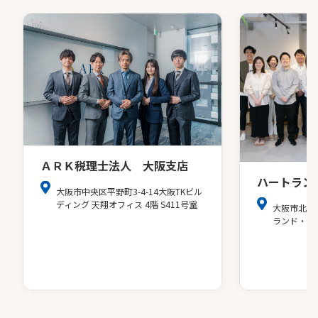
ＡＲＫ税理士法人 大阪支店
ハートラン
大阪市中央区平野町3-4-14大阪TKビル
ディング 天翔オフィス 4階 S411号室
大阪市北区
ランド・ア