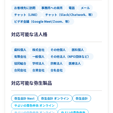
お客様先に訪問
事務所への来所
電話
メール
チャット（LINE）
チャット（Slack/Chatwork、等）
ビデオ会議（Google Meet/Zoom、等）
対応可能な法人格
歯科個人
株式会社
その他個人
医科個人
有限会社
一般個人
その他法人（NPO団体など）
協同組合
学校法人
宗教法人
医療法人
合同会社
合資会社
合名会社
対応可能な弥生製品
弥生会計 Next
弥生会計 オンライン
弥生会計
やよいの青色申告 オンライン
やよいの白色申告 オンライン
やよいの青色申告