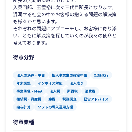
所長の魚崎あゆみと申します。
入貝四郎、玉置裕に次ぐ三代目所長となります。
混濁する社会の中でお客様の抱える問題の解決策
も様々かと思います。
それぞれの問題にアプローチし、お客様に寄り添
い、ともに解決策を探していくのが我々の使命と
考えております。
得意分野
法人の決算・申告
個人事業主の確定申告
記帳代行
年末調整
インボイス対応
法人成り
事業承継・M&A
法人税
所得税
消費税
相続税・資産税
節税
税務調査
経営アドバイス
給与計算
ソフトの導入運用支援
得意業種