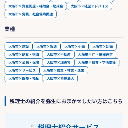
大阪市×資金調達・補助金・助成金
大阪市×経営アドバイス
大阪市×労務、社会保険関連
業種
大阪市×建設
大阪市×製造
大阪市×小売
大阪市×卸売
大阪市×飲食・宿泊
大阪市×不動産
大阪市×IT・情報通信
大阪市×金融・保険
大阪市×理美容
大阪市×教育・学術支援
大阪市×サービス
大阪市×農業・林業・漁業
大阪市×医療・福祉
大阪市×特殊法人
税理士の紹介を弥生におまかせしたい方はこちら
税理士紹介サービス