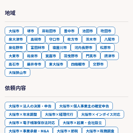
地域
大阪市
堺市
岸和田市
豊中市
池田市
吹田市
泉大津市
高槻市
守口市
枚方市
茨木市
八尾市
泉佐野市
富田林市
寝屋川市
河内長野市
松原市
大東市
和泉市
箕面市
羽曳野市
門真市
摂津市
高石市
藤井寺市
東大阪市
四條畷市
交野市
大阪狭山市
依頼内容
大阪市×法人の決算・申告
大阪市×個人事業主の確定申告
大阪市×年末調整
大阪市×経理代行
大阪市×インボイス対応
大阪市×電子帳簿保存法対応
大阪市×起業・会社設立
大阪市×事業承継・M&A
大阪市×節税
大阪市×税務調査