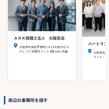
ＡＲＫ税理士法人 大阪支店
ハートラン
大阪市中央区平野町3-4-14大阪TKビル
ディング 天翔オフィス 4階 S411号室
大阪市北区
ランド・ア
周辺の事務所を探す