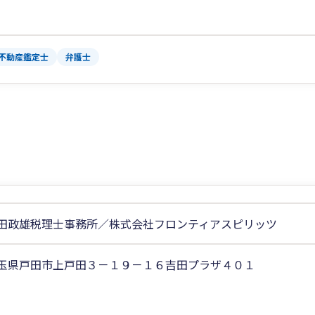
不動産鑑定士
弁護士
田政雄税理士事務所／株式会社フロンティアスピリッツ
玉県戸田市上戸田３－１９－１６吉田プラザ４０１