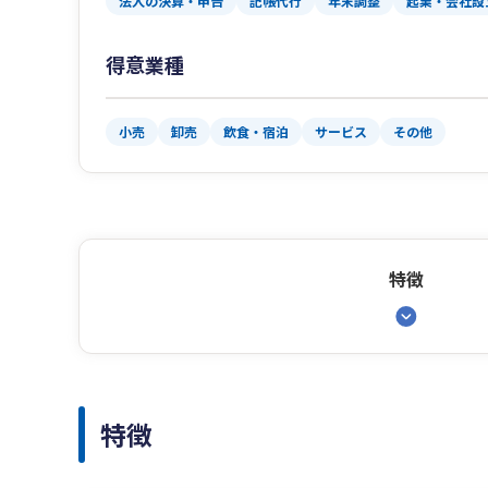
法人の決算・申告
記帳代行
年末調整
起業・会社設
得意業種
小売
卸売
飲食・宿泊
サービス
その他
特徴
特徴