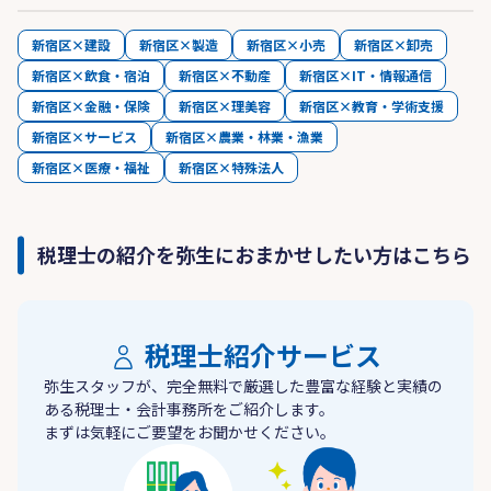
新宿区×建設
新宿区×製造
新宿区×小売
新宿区×卸売
新宿区×飲食・宿泊
新宿区×不動産
新宿区×IT・情報通信
新宿区×金融・保険
新宿区×理美容
新宿区×教育・学術支援
新宿区×サービス
新宿区×農業・林業・漁業
新宿区×医療・福祉
新宿区×特殊法人
税理士の紹介を弥生におまかせしたい方はこちら
税理士紹介サービス
弥生スタッフが、完全無料で厳選した豊富な経験と実績の
ある税理士・会計事務所をご紹介します。
まずは気軽にご要望をお聞かせください。