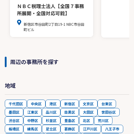
ＮＢＣ税理士法人【全国７事務
所展開・全国対応可能】
新宿区市谷田町2丁目19-1 NBC市谷田
町ビル
周辺の事務所を探す
地域
千代田区
中央区
港区
新宿区
文京区
台東区
墨田区
江東区
品川区
目黒区
大田区
世田谷区
渋谷区
中野区
杉並区
豊島区
北区
荒川区
板橋区
練馬区
足立区
葛飾区
江戸川区
八王子市