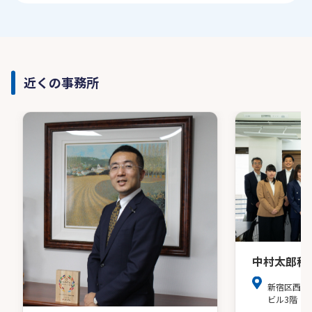
近くの事務所
中村太郎税
新宿区西新
ビル3階