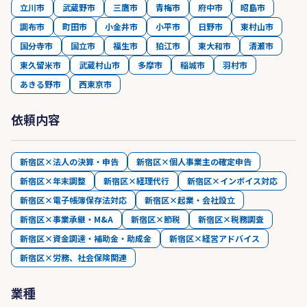
立川市
武蔵野市
三鷹市
青梅市
府中市
昭島市
調布市
町田市
小金井市
小平市
日野市
東村山市
国分寺市
国立市
福生市
狛江市
東大和市
清瀬市
東久留米市
武蔵村山市
多摩市
稲城市
羽村市
あきる野市
西東京市
依頼内容
新宿区×法人の決算・申告
新宿区×個人事業主の確定申告
新宿区×年末調整
新宿区×経理代行
新宿区×インボイス対応
新宿区×電子帳簿保存法対応
新宿区×起業・会社設立
新宿区×事業承継・M&A
新宿区×節税
新宿区×税務調査
新宿区×資金調達・補助金・助成金
新宿区×経営アドバイス
新宿区×労務、社会保険関連
業種