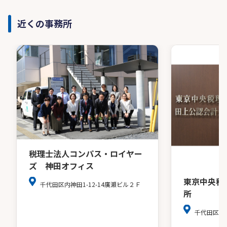
近くの事務所
税理士法人コンパス・ロイヤー
ズ 神田オフィス
東京中央税
千代田区内神田1-12-14廣瀬ビル２Ｆ
所
千代田区麹町4