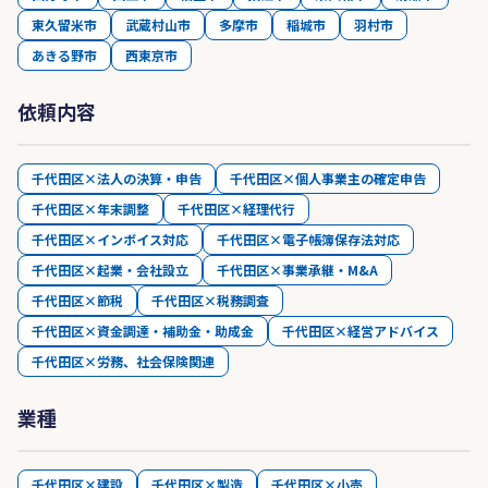
東久留米市
武蔵村山市
多摩市
稲城市
羽村市
あきる野市
西東京市
依頼内容
千代田区×法人の決算・申告
千代田区×個人事業主の確定申告
千代田区×年末調整
千代田区×経理代行
千代田区×インボイス対応
千代田区×電子帳簿保存法対応
千代田区×起業・会社設立
千代田区×事業承継・M&A
千代田区×節税
千代田区×税務調査
千代田区×資金調達・補助金・助成金
千代田区×経営アドバイス
千代田区×労務、社会保険関連
業種
千代田区×建設
千代田区×製造
千代田区×小売