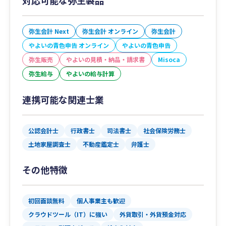
対応可能な弥生製品
弥生会計 Next
弥生会計 オンライン
弥生会計
やよいの青色申告 オンライン
やよいの青色申告
弥生販売
やよいの見積・納品・請求書
Misoca
弥生給与
やよいの給与計算
連携可能な関連士業
公認会計士
行政書士
司法書士
社会保険労務士
土地家屋調査士
不動産鑑定士
弁護士
その他特徴
初回面談無料
個人事業主も歓迎
クラウドツール（IT）に強い
外貨取引・外貨預金対応