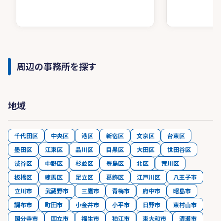
周辺の事務所を探す
地域
千代田区
中央区
港区
新宿区
文京区
台東区
墨田区
江東区
品川区
目黒区
大田区
世田谷区
渋谷区
中野区
杉並区
豊島区
北区
荒川区
板橋区
練馬区
足立区
葛飾区
江戸川区
八王子市
立川市
武蔵野市
三鷹市
青梅市
府中市
昭島市
調布市
町田市
小金井市
小平市
日野市
東村山市
国分寺市
国立市
福生市
狛江市
東大和市
清瀬市