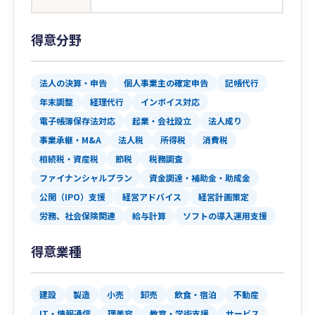
得意分野
法人の決算・申告
個人事業主の確定申告
記帳代行
年末調整
経理代行
インボイス対応
電子帳簿保存法対応
起業・会社設立
法人成り
事業承継・M&A
法人税
所得税
消費税
相続税・資産税
節税
税務調査
ファイナンシャルプラン
資金調達・補助金・助成金
公開（IPO）支援
経営アドバイス
経営計画策定
労務、社会保険関連
給与計算
ソフトの導入運用支援
得意業種
建設
製造
小売
卸売
飲食・宿泊
不動産
IT・情報通信
理美容
教育・学術支援
サービス