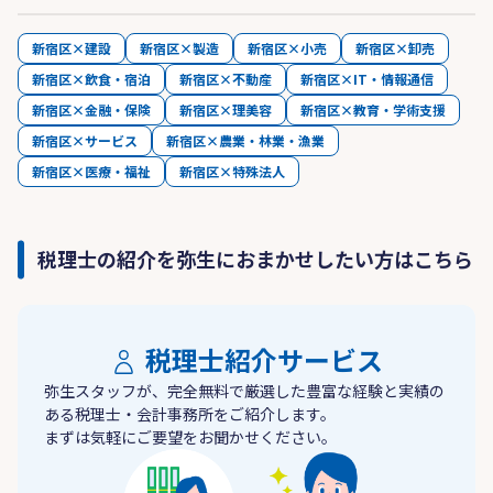
新宿区×建設
新宿区×製造
新宿区×小売
新宿区×卸売
新宿区×飲食・宿泊
新宿区×不動産
新宿区×IT・情報通信
新宿区×金融・保険
新宿区×理美容
新宿区×教育・学術支援
新宿区×サービス
新宿区×農業・林業・漁業
新宿区×医療・福祉
新宿区×特殊法人
税理士の紹介を弥生におまかせしたい方はこちら
税理士紹介サービス
弥生スタッフが、完全無料で厳選した豊富な経験と実績の
ある税理士・会計事務所をご紹介します。
まずは気軽にご要望をお聞かせください。