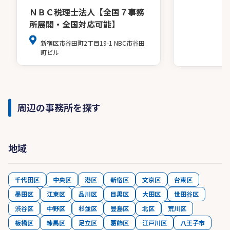
ＮＢＣ税理士法人【全国７事務
所展開・全国対応可能】
新宿区市谷田町2丁目19-1 NBC市谷田
町ビル
周辺の事務所を探す
地域
千代田区
中央区
港区
新宿区
文京区
台東区
墨田区
江東区
品川区
目黒区
大田区
世田谷区
渋谷区
中野区
杉並区
豊島区
北区
荒川区
板橋区
練馬区
足立区
葛飾区
江戸川区
八王子市