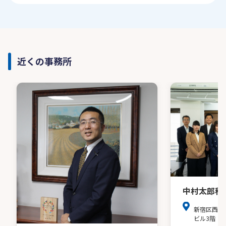
近くの事務所
中村太郎税
新宿区西新
ビル3階