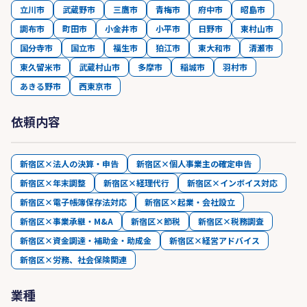
立川市
武蔵野市
三鷹市
青梅市
府中市
昭島市
調布市
町田市
小金井市
小平市
日野市
東村山市
国分寺市
国立市
福生市
狛江市
東大和市
清瀬市
東久留米市
武蔵村山市
多摩市
稲城市
羽村市
あきる野市
西東京市
依頼内容
新宿区×法人の決算・申告
新宿区×個人事業主の確定申告
新宿区×年末調整
新宿区×経理代行
新宿区×インボイス対応
新宿区×電子帳簿保存法対応
新宿区×起業・会社設立
新宿区×事業承継・M&A
新宿区×節税
新宿区×税務調査
新宿区×資金調達・補助金・助成金
新宿区×経営アドバイス
新宿区×労務、社会保険関連
業種