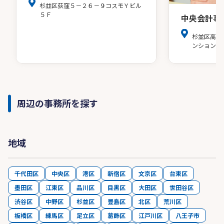
杉並区荻窪５－２６－９コスモＹビル
５Ｆ
中央会計事
杉並区高円
ンション20
周辺の事務所を探す
地域
千代田区
中央区
港区
新宿区
文京区
台東区
墨田区
江東区
品川区
目黒区
大田区
世田谷区
渋谷区
中野区
杉並区
豊島区
北区
荒川区
板橋区
練馬区
足立区
葛飾区
江戸川区
八王子市