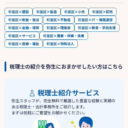
杉並区×建設
杉並区×製造
杉並区×小売
杉並区×卸売
杉並区×飲食・宿泊
杉並区×不動産
杉並区×IT・情報通信
杉並区×金融・保険
杉並区×理美容
杉並区×教育・学術支援
杉並区×サービス
杉並区×農業・林業・漁業
杉並区×医療・福祉
杉並区×特殊法人
税理士の紹介を弥生におまかせしたい方はこちら
税理士紹介サービス
弥生スタッフが、完全無料で厳選した豊富な経験と実績の
ある税理士・会計事務所をご紹介します。
まずは気軽にご要望をお聞かせください。