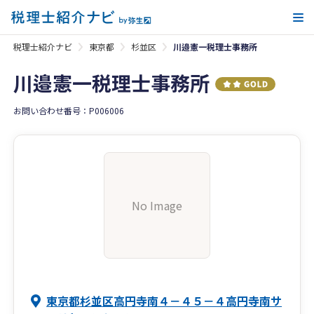
メ
税理士紹介ナビ
東京都
杉並区
川邉憲一税理士事務所
川邉憲一税理士事務所
お問い合わせ番号：P006006
No Image
東京都杉並区高円寺南４－４５－４高円寺南サ