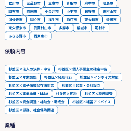
立川市
武蔵野市
三鷹市
青梅市
府中市
昭島市
調布市
町田市
小金井市
小平市
日野市
東村山市
国分寺市
国立市
福生市
狛江市
東大和市
清瀬市
東久留米市
武蔵村山市
多摩市
稲城市
羽村市
あきる野市
西東京市
依頼内容
杉並区×法人の決算・申告
杉並区×個人事業主の確定申告
杉並区×年末調整
杉並区×経理代行
杉並区×インボイス対応
杉並区×電子帳簿保存法対応
杉並区×起業・会社設立
杉並区×事業承継・M&A
杉並区×節税
杉並区×税務調査
杉並区×資金調達・補助金・助成金
杉並区×経営アドバイス
杉並区×労務、社会保険関連
業種