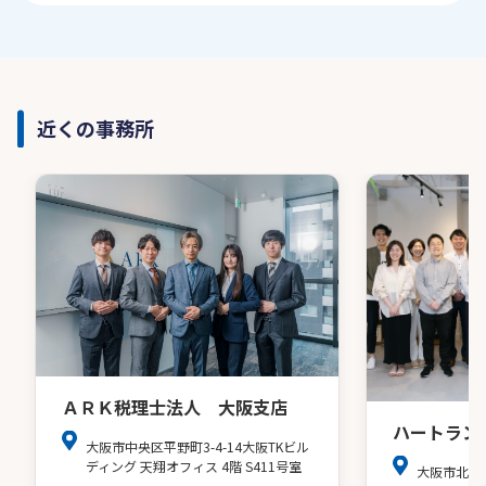
近くの事務所
ＡＲＫ税理士法人 大阪支店
ハートラン
大阪市中央区平野町3-4-14大阪TKビル
ディング 天翔オフィス 4階 S411号室
大阪市北区