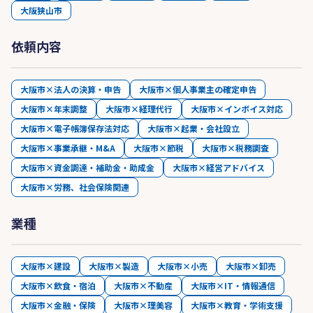
大阪狭山市
依頼内容
大阪市×法人の決算・申告
大阪市×個人事業主の確定申告
大阪市×年末調整
大阪市×経理代行
大阪市×インボイス対応
大阪市×電子帳簿保存法対応
大阪市×起業・会社設立
大阪市×事業承継・M&A
大阪市×節税
大阪市×税務調査
大阪市×資金調達・補助金・助成金
大阪市×経営アドバイス
大阪市×労務、社会保険関連
業種
大阪市×建設
大阪市×製造
大阪市×小売
大阪市×卸売
大阪市×飲食・宿泊
大阪市×不動産
大阪市×IT・情報通信
大阪市×金融・保険
大阪市×理美容
大阪市×教育・学術支援