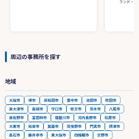
ランド・ア
周辺の事務所を探す
地域
大阪市
堺市
岸和田市
豊中市
池田市
吹田市
泉大津市
高槻市
守口市
枚方市
茨木市
八尾市
泉佐野市
富田林市
寝屋川市
河内長野市
松原市
大東市
和泉市
箕面市
羽曳野市
門真市
摂津市
高石市
藤井寺市
東大阪市
四條畷市
交野市