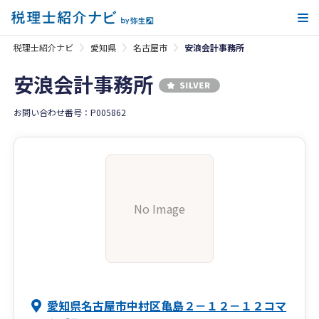
メ
税理士紹介ナビ
愛知県
名古屋市
安浪会計事務所
安浪会計事務所
お問い合わせ番号：P005862
No Image
愛知県名古屋市中村区亀島２－１２－１２コマ