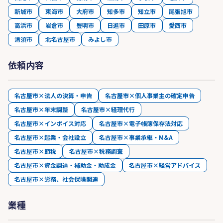
新城市
東海市
大府市
知多市
知立市
尾張旭市
高浜市
岩倉市
豊明市
日進市
田原市
愛西市
清須市
北名古屋市
みよし市
依頼内容
名古屋市×法人の決算・申告
名古屋市×個人事業主の確定申告
名古屋市×年末調整
名古屋市×経理代行
名古屋市×インボイス対応
名古屋市×電子帳簿保存法対応
名古屋市×起業・会社設立
名古屋市×事業承継・M&A
名古屋市×節税
名古屋市×税務調査
名古屋市×資金調達・補助金・助成金
名古屋市×経営アドバイス
名古屋市×労務、社会保険関連
業種