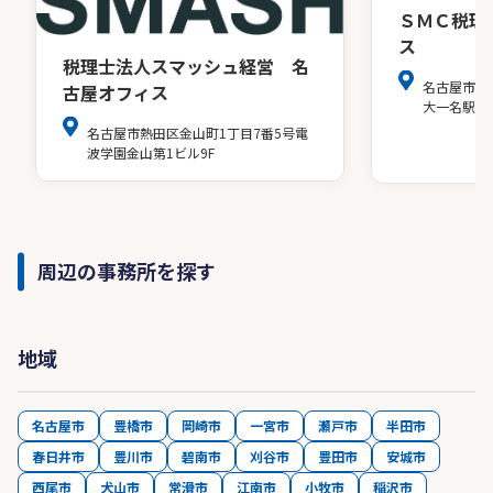
ＳＭＣ税理
ス
税理士法人スマッシュ経営 名
名古屋市中
古屋オフィス
大一名駅ビ
名古屋市熱田区金山町1丁目7番5号電
波学園金山第1ビル9F
周辺の事務所を探す
地域
名古屋市
豊橋市
岡崎市
一宮市
瀬戸市
半田市
春日井市
豊川市
碧南市
刈谷市
豊田市
安城市
西尾市
犬山市
常滑市
江南市
小牧市
稲沢市