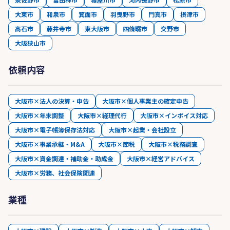
大東市
和泉市
箕面市
羽曳野市
門真市
摂津市
高石市
藤井寺市
東大阪市
四條畷市
交野市
大阪狭山市
依頼内容
大阪市×法人の決算・申告
大阪市×個人事業主の確定申告
大阪市×年末調整
大阪市×経理代行
大阪市×インボイス対応
大阪市×電子帳簿保存法対応
大阪市×起業・会社設立
大阪市×事業承継・M&A
大阪市×節税
大阪市×税務調査
大阪市×資金調達・補助金・助成金
大阪市×経営アドバイス
大阪市×労務、社会保険関連
業種