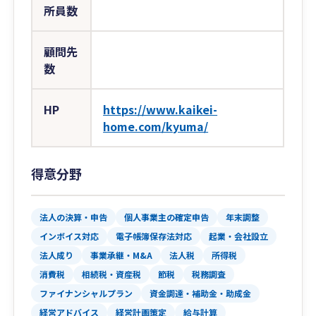
所員数
顧問先
数
HP
https://www.kaikei-
home.com/kyuma/
得意分野
法人の決算・申告
個人事業主の確定申告
年末調整
インボイス対応
電子帳簿保存法対応
起業・会社設立
法人成り
事業承継・M&A
法人税
所得税
消費税
相続税・資産税
節税
税務調査
ファイナンシャルプラン
資金調達・補助金・助成金
経営アドバイス
経営計画策定
給与計算