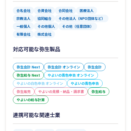
合名会社
合資会社
合同会社
医療法人
宗教法人
協同組合
その他法人（NPO団体など）
一般個人
その他個人
その他（任意団体）
有限会社
株式会社
対応可能な弥生製品
弥生会計 Next
弥生会計 オンライン
弥生会計
弥生給与 Next
やよいの青色申告 オンライン
やよいの白色申告 オンライン
やよいの青色申告
弥生販売
やよいの見積・納品・請求書
弥生給与
やよいの給与計算
連携可能な関連士業