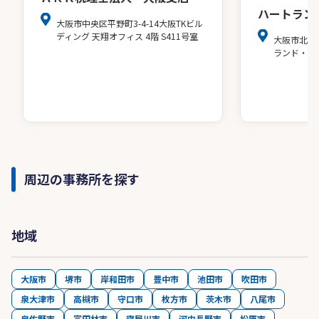
ハートラン
大阪市中央区平野町3-4-14大阪TKビル
ディング 天翔オフィス 4階 S411号室
大阪市北区
ランド・ア
周辺の事務所を探す
地域
大阪市
堺市
岸和田市
豊中市
池田市
吹田市
泉大津市
高槻市
守口市
枚方市
茨木市
八尾市
泉佐野市
富田林市
寝屋川市
河内長野市
松原市