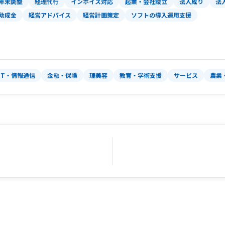
年末調整
経理代行
インボイス対応
起業・会社設立
法人成り
法
助成金
経営アドバイス
経営計画策定
ソフトの導入運用支援
IT・情報通信
金融・保険
理美容
教育・学術支援
サービス
農業