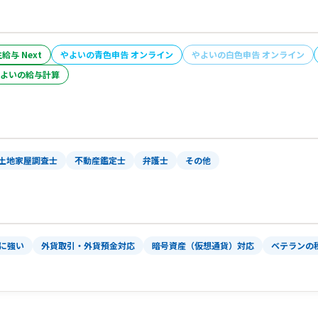
給与 Next
やよいの青色申告 オンライン
やよいの白色申告 オンライン
よいの給与計算
土地家屋調査士
不動産鑑定士
弁護士
その他
）に強い
外貨取引・外貨預金対応
暗号資産（仮想通貨）対応
ベテランの