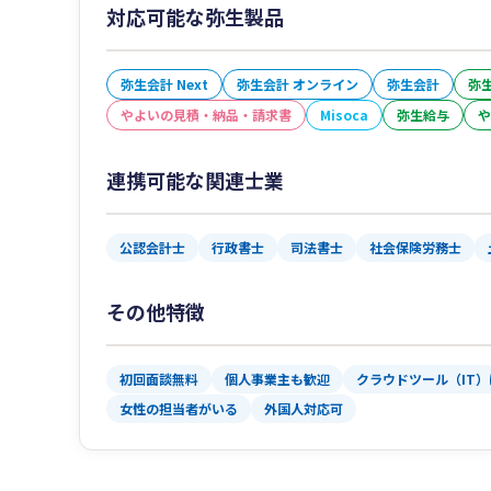
対応可能な弥生製品
弥生会計 Next
弥生会計 オンライン
弥生会計
弥生
やよいの見積・納品・請求書
Misoca
弥生給与
や
連携可能な関連士業
公認会計士
行政書士
司法書士
社会保険労務士
その他特徴
初回面談無料
個人事業主も歓迎
クラウドツール（IT
女性の担当者がいる
外国人対応可