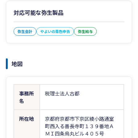
対応可能な弥生製品
弥生会計
やよいの青色申告
弥生給与
地図
事務所
税理士法人古都
名
所在地
京都府京都市下京区綾小路通室
町西入る善長寺町１３９番地Ａ
ＭＩ四条烏丸ビル４０５号