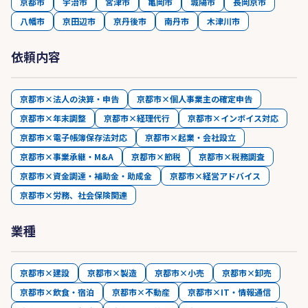
京都市
宇治市
宮津市
亀岡市
城陽市
長岡京市
八幡市
京田辺市
京丹後市
南丹市
木津川市
依頼内容
京都市×法人の決算・申告
京都市×個人事業主の確定申告
京都市×年末調整
京都市×経理代行
京都市×インボイス対応
京都市×電子帳簿保存法対応
京都市×起業・会社設立
京都市×事業承継・M&A
京都市×節税
京都市×税務調査
京都市×資金調達・補助金・助成金
京都市×経営アドバイス
京都市×労務、社会保険関連
業種
京都市×建設
京都市×製造
京都市×小売
京都市×卸売
京都市×飲食・宿泊
京都市×不動産
京都市×IT・情報通信