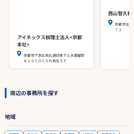
西山智久税
京都市左京
７１
アイネックス税理士法人<京都
本社>
京都市下京区烏丸通四条下ル水銀屋町
６２０ＣＯＣＯＮ烏丸５Ｆ
周辺の事務所を探す
地域