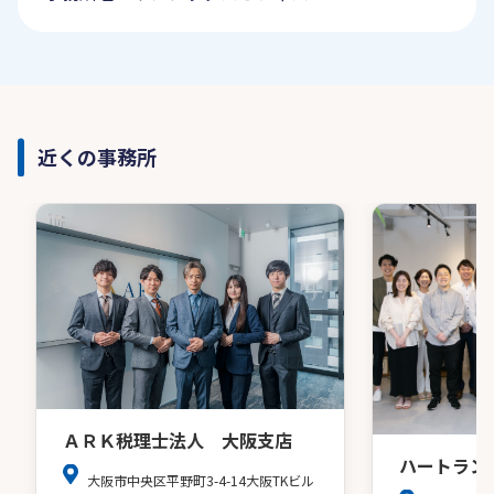
近くの事務所
ＡＲＫ税理士法人 大阪支店
ハートラン
大阪市中央区平野町3-4-14大阪TKビル