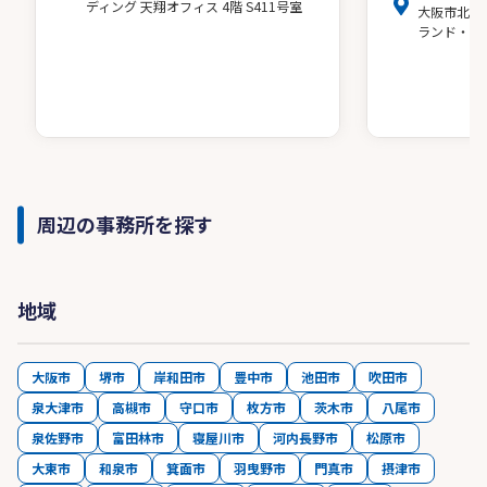
ディング 天翔オフィス 4階 S411号室
大阪市北区
ランド・ア
周辺の事務所を探す
地域
大阪市
堺市
岸和田市
豊中市
池田市
吹田市
泉大津市
高槻市
守口市
枚方市
茨木市
八尾市
泉佐野市
富田林市
寝屋川市
河内長野市
松原市
大東市
和泉市
箕面市
羽曳野市
門真市
摂津市