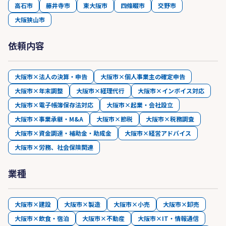
高石市
藤井寺市
東大阪市
四條畷市
交野市
大阪狭山市
依頼内容
大阪市×法人の決算・申告
大阪市×個人事業主の確定申告
大阪市×年末調整
大阪市×経理代行
大阪市×インボイス対応
大阪市×電子帳簿保存法対応
大阪市×起業・会社設立
大阪市×事業承継・M&A
大阪市×節税
大阪市×税務調査
大阪市×資金調達・補助金・助成金
大阪市×経営アドバイス
大阪市×労務、社会保険関連
業種
大阪市×建設
大阪市×製造
大阪市×小売
大阪市×卸売
大阪市×飲食・宿泊
大阪市×不動産
大阪市×IT・情報通信