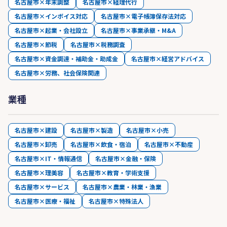
名古屋市×年末調整
名古屋市×経理代行
名古屋市×インボイス対応
名古屋市×電子帳簿保存法対応
名古屋市×起業・会社設立
名古屋市×事業承継・M&A
名古屋市×節税
名古屋市×税務調査
名古屋市×資金調達・補助金・助成金
名古屋市×経営アドバイス
名古屋市×労務、社会保険関連
業種
名古屋市×建設
名古屋市×製造
名古屋市×小売
名古屋市×卸売
名古屋市×飲食・宿泊
名古屋市×不動産
名古屋市×IT・情報通信
名古屋市×金融・保険
名古屋市×理美容
名古屋市×教育・学術支援
名古屋市×サービス
名古屋市×農業・林業・漁業
名古屋市×医療・福祉
名古屋市×特殊法人