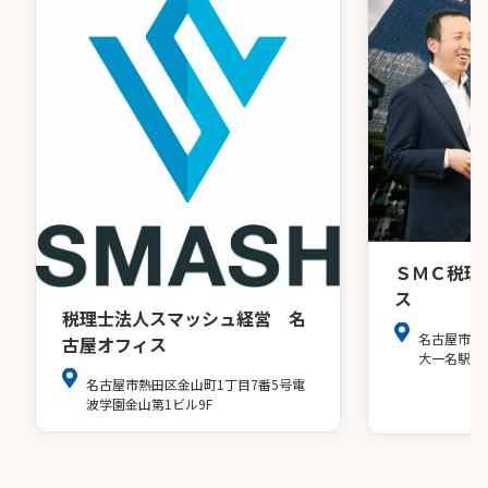
ＳＭＣ税理
ス
税理士法人スマッシュ経営 名
名古屋市中
古屋オフィス
大一名駅ビ
名古屋市熱田区金山町1丁目7番5号電
波学園金山第1ビル9F