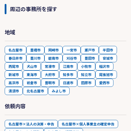
周辺の事務所を探す
地域
名古屋市
豊橋市
岡崎市
一宮市
瀬戸市
半田市
春日井市
豊川市
碧南市
刈谷市
豊田市
安城市
西尾市
犬山市
常滑市
江南市
小牧市
稲沢市
新城市
東海市
大府市
知多市
知立市
尾張旭市
高浜市
岩倉市
豊明市
日進市
田原市
愛西市
清須市
北名古屋市
みよし市
依頼内容
名古屋市×法人の決算・申告
名古屋市×個人事業主の確定申告