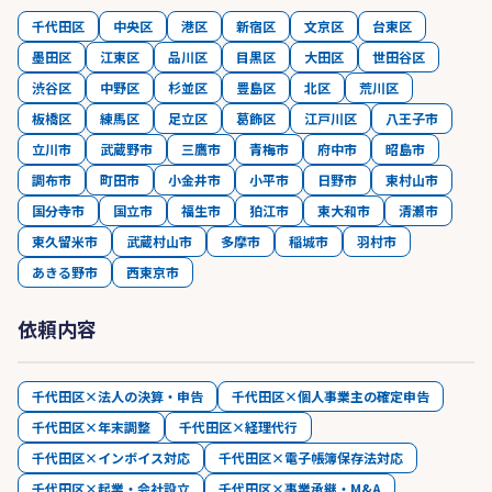
千代田区
中央区
港区
新宿区
文京区
台東区
墨田区
江東区
品川区
目黒区
大田区
世田谷区
渋谷区
中野区
杉並区
豊島区
北区
荒川区
板橋区
練馬区
足立区
葛飾区
江戸川区
八王子市
立川市
武蔵野市
三鷹市
青梅市
府中市
昭島市
調布市
町田市
小金井市
小平市
日野市
東村山市
国分寺市
国立市
福生市
狛江市
東大和市
清瀬市
東久留米市
武蔵村山市
多摩市
稲城市
羽村市
あきる野市
西東京市
依頼内容
千代田区×法人の決算・申告
千代田区×個人事業主の確定申告
千代田区×年末調整
千代田区×経理代行
千代田区×インボイス対応
千代田区×電子帳簿保存法対応
千代田区×起業・会社設立
千代田区×事業承継・M&A