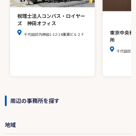
税理士法人コンパス・ロイヤー
ズ 神田オフィス
東京中央税
千代田区内神田1-12-14廣瀬ビル２Ｆ
所
千代田区麹町4
周辺の事務所を探す
地域