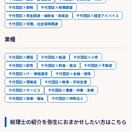
千代田区×節税
千代田区×税務調査
千代田区×資金調達・補助金・助成金
千代田区×経営アドバイス
千代田区×労務、社会保険関連
業種
千代田区×建設
千代田区×製造
千代田区×小売
千代田区×卸売
千代田区×飲食・宿泊
千代田区×不動産
千代田区×IT・情報通信
千代田区×金融・保険
千代田区×理美容
千代田区×教育・学術支援
千代田区×サービス
千代田区×農業・林業・漁業
千代田区×医療・福祉
千代田区×特殊法人
税理士の紹介を弥生におまかせしたい方はこちら