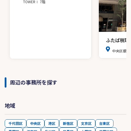
TOWERⅠ 7階
ふたば税理
中央区銀座8
周辺の事務所を探す
地域
千代田区
中央区
港区
新宿区
文京区
台東区