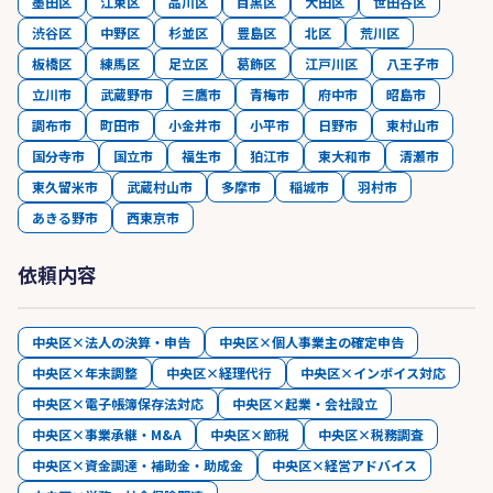
墨田区
江東区
品川区
目黒区
大田区
世田谷区
渋谷区
中野区
杉並区
豊島区
北区
荒川区
板橋区
練馬区
足立区
葛飾区
江戸川区
八王子市
立川市
武蔵野市
三鷹市
青梅市
府中市
昭島市
調布市
町田市
小金井市
小平市
日野市
東村山市
国分寺市
国立市
福生市
狛江市
東大和市
清瀬市
東久留米市
武蔵村山市
多摩市
稲城市
羽村市
あきる野市
西東京市
依頼内容
中央区×法人の決算・申告
中央区×個人事業主の確定申告
中央区×年末調整
中央区×経理代行
中央区×インボイス対応
中央区×電子帳簿保存法対応
中央区×起業・会社設立
中央区×事業承継・M&A
中央区×節税
中央区×税務調査
中央区×資金調達・補助金・助成金
中央区×経営アドバイス