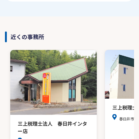
近くの事務所
三上税理士
春日井市若
三上税理士法人 春日井インタ
ー店