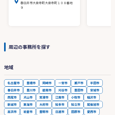
春日井市大泉寺町大泉寺町１０８番地
９
周辺の事務所を探す
地域
名古屋市
豊橋市
岡崎市
一宮市
瀬戸市
半田市
春日井市
豊川市
碧南市
刈谷市
豊田市
安城市
西尾市
犬山市
常滑市
江南市
小牧市
稲沢市
新城市
東海市
大府市
知多市
知立市
尾張旭市
高浜市
岩倉市
豊明市
日進市
田原市
愛西市