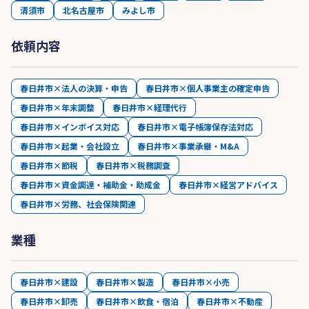
清須市
北名古屋市
みよし市
依頼内容
春日井市×法人の決算・申告
春日井市×個人事業主の確定申告
春日井市×年末調整
春日井市×経理代行
春日井市×インボイス対応
春日井市×電子帳簿保存法対応
春日井市×起業・会社設立
春日井市×事業承継・M&A
春日井市×節税
春日井市×税務調査
春日井市×資金調達・補助金・助成金
春日井市×経営アドバイス
春日井市×労務、社会保険関連
業種
春日井市×建設
春日井市×製造
春日井市×小売
春日井市×卸売
春日井市×飲食・宿泊
春日井市×不動産