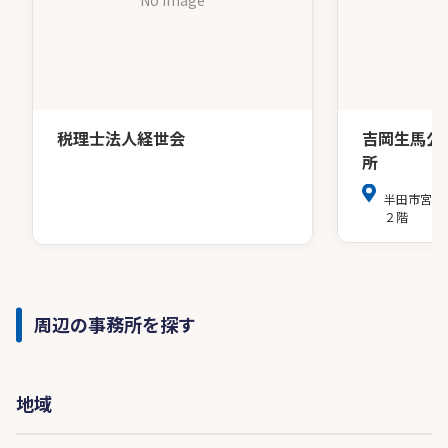
税理士法人経世会
吉岡生馬公
所
半田市宮路
２階
周辺の事務所を探す
地域