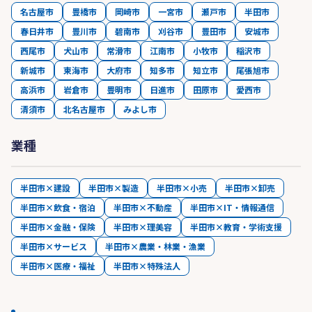
名古屋市
豊橋市
岡崎市
一宮市
瀬戸市
半田市
春日井市
豊川市
碧南市
刈谷市
豊田市
安城市
西尾市
犬山市
常滑市
江南市
小牧市
稲沢市
新城市
東海市
大府市
知多市
知立市
尾張旭市
高浜市
岩倉市
豊明市
日進市
田原市
愛西市
清須市
北名古屋市
みよし市
業種
半田市×建設
半田市×製造
半田市×小売
半田市×卸売
半田市×飲食・宿泊
半田市×不動産
半田市×IT・情報通信
半田市×金融・保険
半田市×理美容
半田市×教育・学術支援
半田市×サービス
半田市×農業・林業・漁業
半田市×医療・福祉
半田市×特殊法人