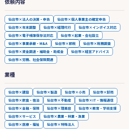
依頼内容
仙台市×法人の決算・申告
仙台市×個人事業主の確定申告
仙台市×年末調整
仙台市×経理代行
仙台市×インボイス対応
仙台市×電子帳簿保存法対応
仙台市×起業・会社設立
仙台市×事業承継・M&A
仙台市×節税
仙台市×税務調査
仙台市×資金調達・補助金・助成金
仙台市×経営アドバイス
仙台市×労務、社会保険関連
業種
仙台市×建設
仙台市×製造
仙台市×小売
仙台市×卸売
仙台市×飲食・宿泊
仙台市×不動産
仙台市×IT・情報通信
仙台市×金融・保険
仙台市×理美容
仙台市×教育・学術支援
仙台市×サービス
仙台市×農業・林業・漁業
仙台市×医療・福祉
仙台市×特殊法人