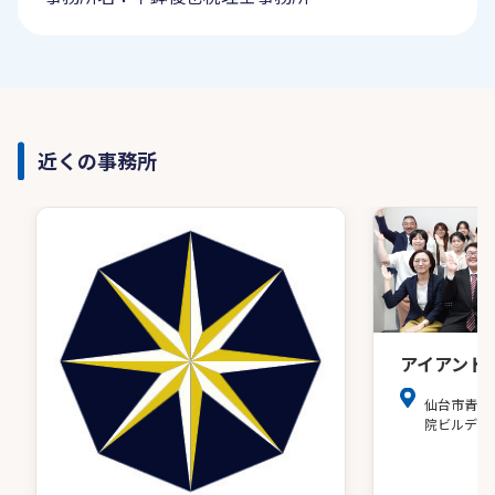
近くの事務所
アイアンド
仙台市青葉
院ビルディ