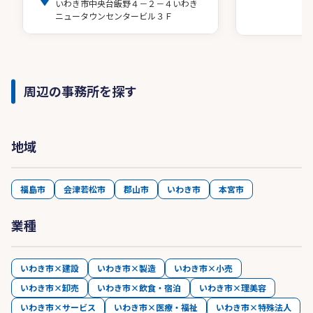
いわき市中央台飯野４－２－４いわき
ニュータウンセンタービル３Ｆ
周辺の事務所を探す
地域
福島市
会津若松市
郡山市
いわき市
本宮市
業種
いわき市×建設
いわき市×製造
いわき市×小売
いわき市×卸売
いわき市×飲食・宿泊
いわき市×理美容
いわき市×サービス
いわき市×医療・福祉
いわき市×特殊法人