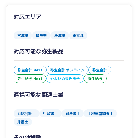
対応エリア
宮城県
福島県
茨城県
東京都
対応可能な弥生製品
弥生会計 Next
弥生会計 オンライン
弥生会計
弥生給与 Next
やよいの青色申告
弥生給与
連携可能な関連士業
公認会計士
行政書士
司法書士
土地家屋調査士
弁護士
その他特徴