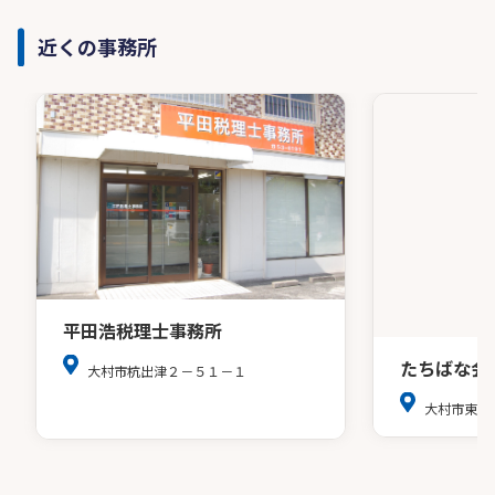
近くの事務所
平田浩税理士事務所
たちばな会
大村市杭出津２－５１－１
大村市東本町