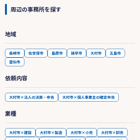
周辺の事務所を探す
地域
長崎市
佐世保市
島原市
諫早市
大村市
五島市
雲仙市
依頼内容
大村市×法人の決算・申告
大村市×個人事業主の確定申告
業種
大村市×建設
大村市×製造
大村市×小売
大村市×卸売