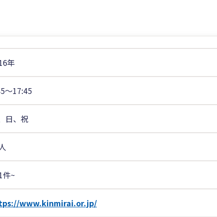
16年
45〜17:45
、日、祝
1人
1件~
tps://www.kinmirai.or.jp/