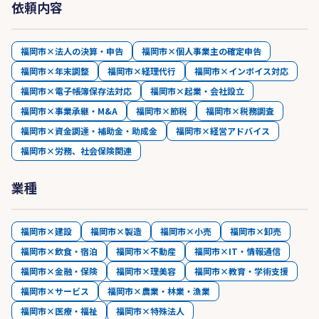
依頼内容
福岡市×法人の決算・申告
福岡市×個人事業主の確定申告
福岡市×年末調整
福岡市×経理代行
福岡市×インボイス対応
福岡市×電子帳簿保存法対応
福岡市×起業・会社設立
福岡市×事業承継・M&A
福岡市×節税
福岡市×税務調査
福岡市×資金調達・補助金・助成金
福岡市×経営アドバイス
福岡市×労務、社会保険関連
業種
福岡市×建設
福岡市×製造
福岡市×小売
福岡市×卸売
福岡市×飲食・宿泊
福岡市×不動産
福岡市×IT・情報通信
福岡市×金融・保険
福岡市×理美容
福岡市×教育・学術支援
福岡市×サービス
福岡市×農業・林業・漁業
福岡市×医療・福祉
福岡市×特殊法人