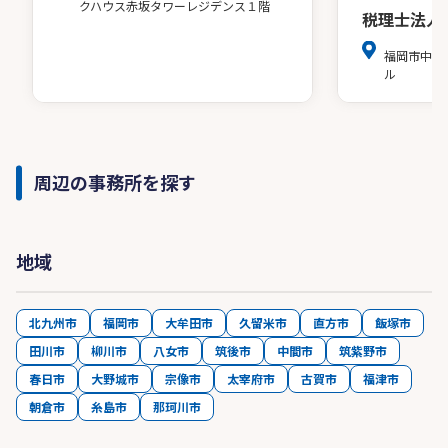
クハウス赤坂タワーレジデンス１階
税理士法人
福岡市中央
ル
周辺の事務所を探す
地域
北九州市
福岡市
大牟田市
久留米市
直方市
飯塚市
田川市
柳川市
八女市
筑後市
中間市
筑紫野市
春日市
大野城市
宗像市
太宰府市
古賀市
福津市
朝倉市
糸島市
那珂川市