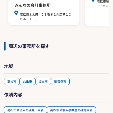
高松市藤塚
みんなの会計事務所
トアメニテ
高松市木太町４５３番地１丸忠第１３
ビル １０６
周辺の事務所を探す
地域
高松市
丸亀市
坂出市
観音寺市
依頼内容
高松市×法人の決算・申告
高松市×個人事業主の確定申告