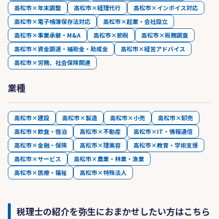
高松市×年末調整
高松市×経理代行
高松市×インボイス対応
高松市×電子帳簿保存法対応
高松市×起業・会社設立
高松市×事業承継・M&A
高松市×節税
高松市×税務調査
高松市×資金調達・補助金・助成金
高松市×経営アドバイス
高松市×労務、社会保険関連
業種
高松市×建設
高松市×製造
高松市×小売
高松市×卸売
高松市×飲食・宿泊
高松市×不動産
高松市×IT・情報通信
高松市×金融・保険
高松市×理美容
高松市×教育・学術支援
高松市×サービス
高松市×農業・林業・漁業
高松市×医療・福祉
高松市×特殊法人
税理士の紹介を弥生におまかせしたい方はこちら