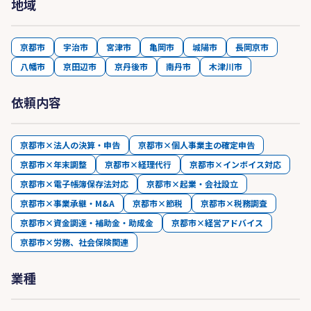
地域
京都市
宇治市
宮津市
亀岡市
城陽市
長岡京市
八幡市
京田辺市
京丹後市
南丹市
木津川市
依頼内容
京都市×法人の決算・申告
京都市×個人事業主の確定申告
京都市×年末調整
京都市×経理代行
京都市×インボイス対応
京都市×電子帳簿保存法対応
京都市×起業・会社設立
京都市×事業承継・M&A
京都市×節税
京都市×税務調査
京都市×資金調達・補助金・助成金
京都市×経営アドバイス
京都市×労務、社会保険関連
業種