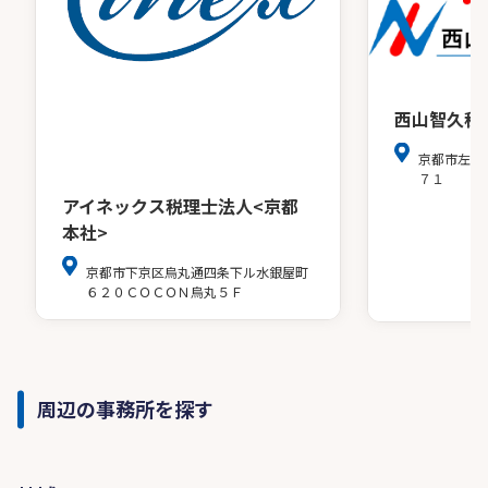
西山智久税
京都市左京
７１
アイネックス税理士法人<京都
本社>
京都市下京区烏丸通四条下ル水銀屋町
６２０ＣＯＣＯＮ烏丸５Ｆ
周辺の事務所を探す