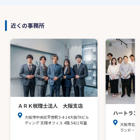
近くの事務所
ＡＲＫ税理士法人 大阪支店
ハートラン
大阪市中央区平野町3-4-14大阪TKビル
ディング 天翔オフィス 4階 S411号室
大阪市北区
ランド・ア