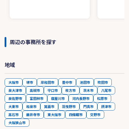
周辺の事務所を探す
地域
大阪市
堺市
岸和田市
豊中市
池田市
吹田市
泉大津市
高槻市
守口市
枚方市
茨木市
八尾市
泉佐野市
富田林市
寝屋川市
河内長野市
松原市
大東市
和泉市
箕面市
羽曳野市
門真市
摂津市
高石市
藤井寺市
東大阪市
四條畷市
交野市
大阪狭山市