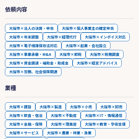
依頼内容
大阪市×法人の決算・申告
大阪市×個人事業主の確定申告
大阪市×年末調整
大阪市×経理代行
大阪市×インボイス対応
大阪市×電子帳簿保存法対応
大阪市×起業・会社設立
大阪市×事業承継・M&A
大阪市×節税
大阪市×税務調査
大阪市×資金調達・補助金・助成金
大阪市×経営アドバイス
大阪市×労務、社会保険関連
業種
大阪市×建設
大阪市×製造
大阪市×小売
大阪市×卸売
大阪市×飲食・宿泊
大阪市×不動産
大阪市×IT・情報通信
大阪市×金融・保険
大阪市×理美容
大阪市×教育・学術支援
大阪市×サービス
大阪市×農業・林業・漁業