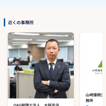
近くの事務所
山崎優樹公
務所
OAG税理士法人 大阪支店