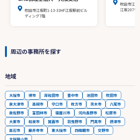
吹田市江の
江坂207号
吹田市江坂町1-13-33HF江坂駅前ビル
ディング7階
周辺の事務所を探す
地域
大阪市
堺市
岸和田市
豊中市
池田市
吹田市
泉大津市
高槻市
守口市
枚方市
茨木市
八尾市
泉佐野市
富田林市
寝屋川市
河内長野市
松原市
大東市
和泉市
箕面市
羽曳野市
門真市
摂津市
高石市
藤井寺市
東大阪市
四條畷市
交野市
大阪狭山市