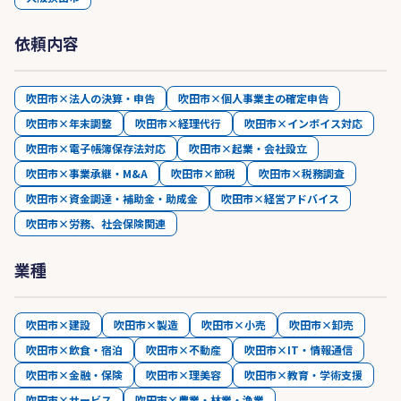
依頼内容
吹田市×法人の決算・申告
吹田市×個人事業主の確定申告
吹田市×年末調整
吹田市×経理代行
吹田市×インボイス対応
吹田市×電子帳簿保存法対応
吹田市×起業・会社設立
吹田市×事業承継・M&A
吹田市×節税
吹田市×税務調査
吹田市×資金調達・補助金・助成金
吹田市×経営アドバイス
吹田市×労務、社会保険関連
業種
吹田市×建設
吹田市×製造
吹田市×小売
吹田市×卸売
吹田市×飲食・宿泊
吹田市×不動産
吹田市×IT・情報通信
吹田市×金融・保険
吹田市×理美容
吹田市×教育・学術支援
吹田市×サービス
吹田市×農業・林業・漁業