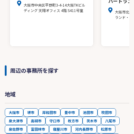
ハートラン
大阪市中央区平野町3-4-14大阪TKビル
ディング 天翔オフィス 4階 S411号室
大阪市北区
ランド・ア
周辺の事務所を探す
地域
大阪市
堺市
岸和田市
豊中市
池田市
吹田市
泉大津市
高槻市
守口市
枚方市
茨木市
八尾市
泉佐野市
富田林市
寝屋川市
河内長野市
松原市