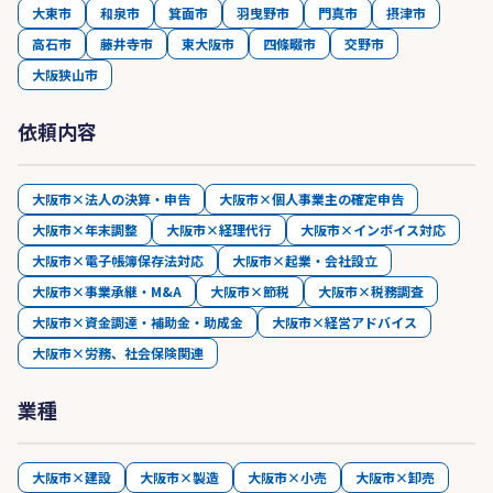
大東市
和泉市
箕面市
羽曳野市
門真市
摂津市
高石市
藤井寺市
東大阪市
四條畷市
交野市
大阪狭山市
依頼内容
大阪市×法人の決算・申告
大阪市×個人事業主の確定申告
大阪市×年末調整
大阪市×経理代行
大阪市×インボイス対応
大阪市×電子帳簿保存法対応
大阪市×起業・会社設立
大阪市×事業承継・M&A
大阪市×節税
大阪市×税務調査
大阪市×資金調達・補助金・助成金
大阪市×経営アドバイス
大阪市×労務、社会保険関連
業種
大阪市×建設
大阪市×製造
大阪市×小売
大阪市×卸売