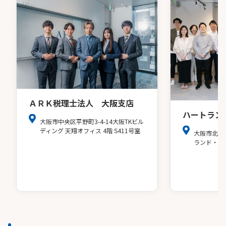
ＡＲＫ税理士法人 大阪支店
ハートラン
大阪市中央区平野町3-4-14大阪TKビル
ディング 天翔オフィス 4階 S411号室
大阪市北区
ランド・ア