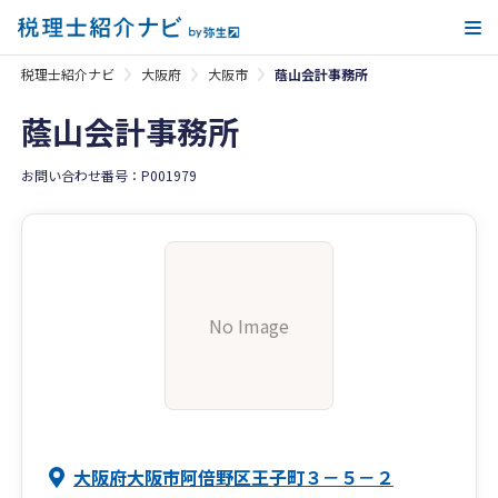
メ
税理士紹介ナビ
大阪府
大阪市
蔭山会計事務所
蔭山会計事務所
お問い合わせ番号：P001979
No Image
大阪府大阪市阿倍野区王子町３－５－２