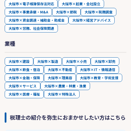
大阪市×電子帳簿保存法対応
大阪市×起業・会社設立
大阪市×事業承継・M&A
大阪市×節税
大阪市×税務調査
大阪市×資金調達・補助金・助成金
大阪市×経営アドバイス
大阪市×労務、社会保険関連
業種
大阪市×建設
大阪市×製造
大阪市×小売
大阪市×卸売
大阪市×飲食・宿泊
大阪市×不動産
大阪市×IT・情報通信
大阪市×金融・保険
大阪市×理美容
大阪市×教育・学術支援
大阪市×サービス
大阪市×農業・林業・漁業
大阪市×医療・福祉
大阪市×特殊法人
税理士の紹介を弥生におまかせしたい方はこちら