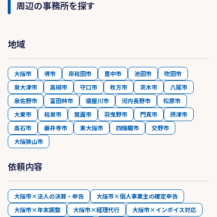
周辺の事務所を探す
地域
大阪市
堺市
岸和田市
豊中市
池田市
吹田市
泉大津市
高槻市
守口市
枚方市
茨木市
八尾市
泉佐野市
富田林市
寝屋川市
河内長野市
松原市
大東市
和泉市
箕面市
羽曳野市
門真市
摂津市
高石市
藤井寺市
東大阪市
四條畷市
交野市
大阪狭山市
依頼内容
大阪市×法人の決算・申告
大阪市×個人事業主の確定申告
大阪市×年末調整
大阪市×経理代行
大阪市×インボイス対応