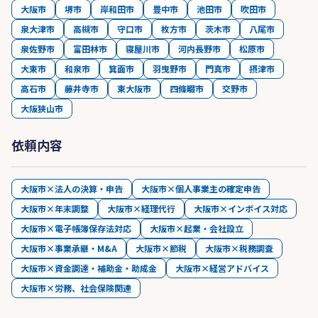
大阪市
堺市
岸和田市
豊中市
池田市
吹田市
泉大津市
高槻市
守口市
枚方市
茨木市
八尾市
泉佐野市
富田林市
寝屋川市
河内長野市
松原市
大東市
和泉市
箕面市
羽曳野市
門真市
摂津市
高石市
藤井寺市
東大阪市
四條畷市
交野市
大阪狭山市
依頼内容
大阪市×法人の決算・申告
大阪市×個人事業主の確定申告
大阪市×年末調整
大阪市×経理代行
大阪市×インボイス対応
大阪市×電子帳簿保存法対応
大阪市×起業・会社設立
大阪市×事業承継・M&A
大阪市×節税
大阪市×税務調査
大阪市×資金調達・補助金・助成金
大阪市×経営アドバイス
大阪市×労務、社会保険関連