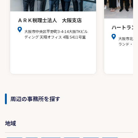
ＡＲＫ税理士法人 大阪支店
ハートラン
大阪市中央区平野町3-4-14大阪TKビル
ディング 天翔オフィス 4階 S411号室
大阪市北区
ランド・ア
周辺の事務所を探す
地域