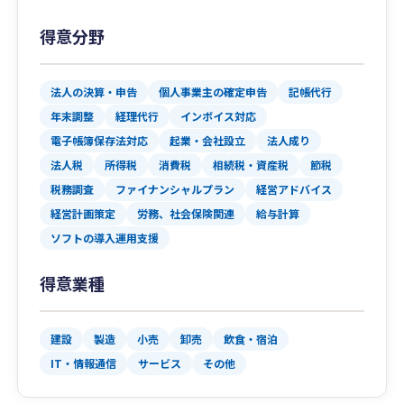
得意分野
法人の決算・申告
個人事業主の確定申告
記帳代行
年末調整
経理代行
インボイス対応
電子帳簿保存法対応
起業・会社設立
法人成り
法人税
所得税
消費税
相続税・資産税
節税
税務調査
ファイナンシャルプラン
経営アドバイス
経営計画策定
労務、社会保険関連
給与計算
ソフトの導入運用支援
得意業種
建設
製造
小売
卸売
飲食・宿泊
IT・情報通信
サービス
その他