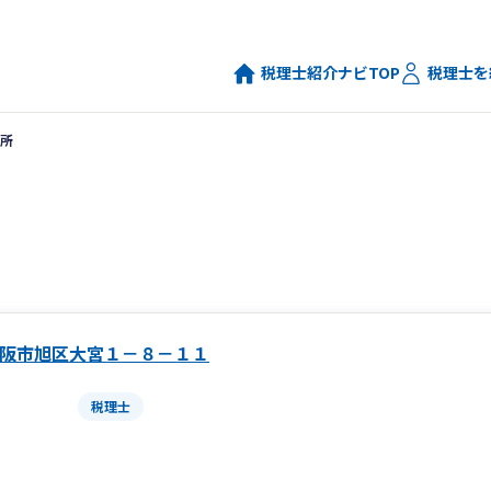
税理士紹介ナビTOP
税理士を
所
阪市旭区大宮１－８－１１
税理士