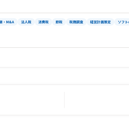
継・M&A
法人税
消費税
節税
税務調査
経営計画策定
ソフト