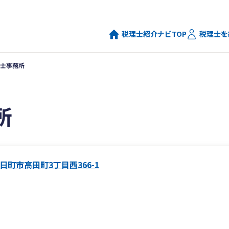
税理士紹介ナビTOP
税理士を
士事務所
所
日町市高田町3丁目西366-1