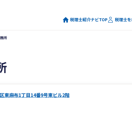
税理士紹介ナビTOP
税理士を
務所
所
区東麻布1丁目14番9号東ビル2階