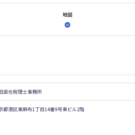
地図
田直也税理士事務所
京都港区東麻布1丁目14番9号東ビル2階