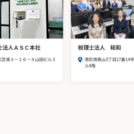
士法人ＡＳＣ本社
税理士法人 総和
区芝浦３－１６－４山田ビル３
港区南青山3丁目17番14
ル4階