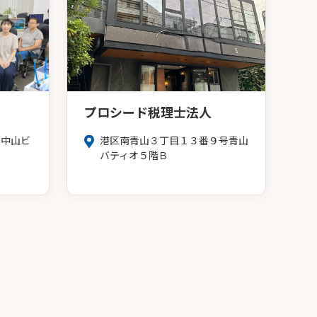
プロシード税理士法人
号中山ビ
港区南青山３丁目１３番９号青山
バティオ５階Ｂ