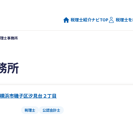
税理士紹介ナビTOP
税理士を
理士事務所
務所
横浜市磯子区汐見台２丁目
税理士
公認会計士