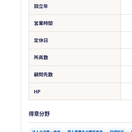
設立年
営業時間
定休日
所員数
顧問先数
HP
得意分野
法人の決算・申告
個人事業主の確定申告
記帳代行