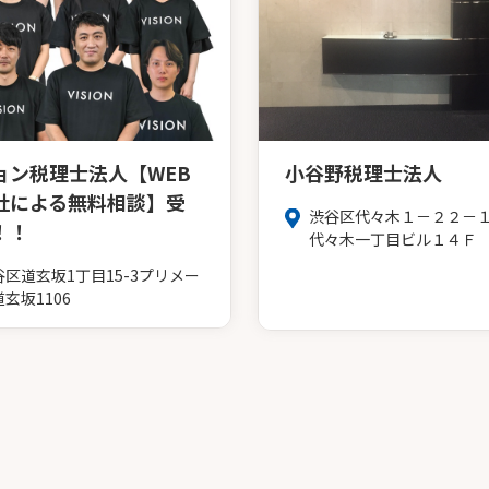
ョン税理士法人【WEB
小谷野税理士法人
社による無料相談】受
渋谷区代々木１－２２－１
！！
代々木一丁目ビル１４Ｆ
谷区道玄坂1丁目15-3プリメー
玄坂1106