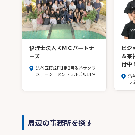
税理士法人ＫＭＣパートナ
ビジ
ーズ
＆来
付中
渋谷区桜丘町1番2号渋谷サクラ
ステージ セントラルビル14階
渋
ラ道
周辺の事務所を探す