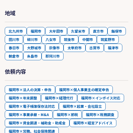
地域
北九州市
福岡市
大牟田市
久留米市
直方市
飯塚市
田川市
柳川市
八女市
筑後市
中間市
筑紫野市
春日市
大野城市
宗像市
太宰府市
古賀市
福津市
朝倉市
糸島市
那珂川市
依頼内容
福岡市×法人の決算・申告
福岡市×個人事業主の確定申告
福岡市×年末調整
福岡市×経理代行
福岡市×インボイス対応
福岡市×電子帳簿保存法対応
福岡市×起業・会社設立
福岡市×事業承継・M&A
福岡市×節税
福岡市×税務調査
福岡市×資金調達・補助金・助成金
福岡市×経営アドバイス
福岡市×労務、社会保険関連