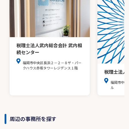
税理士法人武内総合会計 武内相
続センター
福岡市中央区長浜２－２－８ザ・パー
クハウス赤坂タワーレジデンス１階
税理士法人
福岡市中央
ル
周辺の事務所を探す