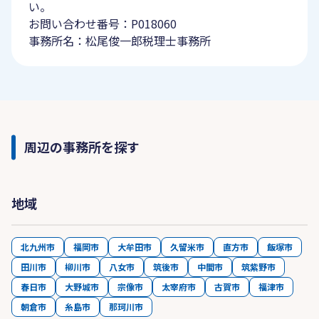
い。
お問い合わせ番号：P018060
事務所名：松尾俊一郎税理士事務所
周辺の事務所を探す
地域
北九州市
福岡市
大牟田市
久留米市
直方市
飯塚市
田川市
柳川市
八女市
筑後市
中間市
筑紫野市
春日市
大野城市
宗像市
太宰府市
古賀市
福津市
朝倉市
糸島市
那珂川市