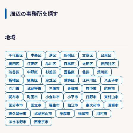
周辺の事務所を探す
地域
千代田区
中央区
港区
新宿区
文京区
台東区
墨田区
江東区
品川区
目黒区
大田区
世田谷区
渋谷区
中野区
杉並区
豊島区
北区
荒川区
板橋区
練馬区
足立区
葛飾区
江戸川区
八王子市
立川市
武蔵野市
三鷹市
青梅市
府中市
昭島市
調布市
町田市
小金井市
小平市
日野市
東村山市
国分寺市
国立市
福生市
狛江市
東大和市
清瀬市
東久留米市
武蔵村山市
多摩市
稲城市
羽村市
あきる野市
西東京市