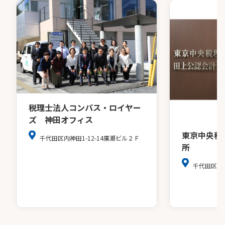
税理士法人コンパス・ロイヤー
ズ 神田オフィス
東京中央税
千代田区内神田1-12-14廣瀬ビル２Ｆ
所
千代田区麹町4