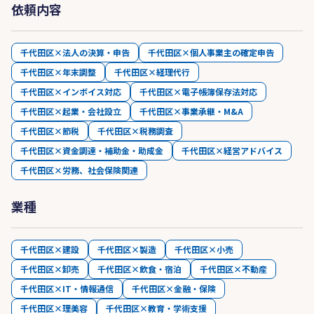
依頼内容
千代田区×法人の決算・申告
千代田区×個人事業主の確定申告
千代田区×年末調整
千代田区×経理代行
千代田区×インボイス対応
千代田区×電子帳簿保存法対応
千代田区×起業・会社設立
千代田区×事業承継・M&A
千代田区×節税
千代田区×税務調査
千代田区×資金調達・補助金・助成金
千代田区×経営アドバイス
千代田区×労務、社会保険関連
業種
千代田区×建設
千代田区×製造
千代田区×小売
千代田区×卸売
千代田区×飲食・宿泊
千代田区×不動産
千代田区×IT・情報通信
千代田区×金融・保険
千代田区×理美容
千代田区×教育・学術支援